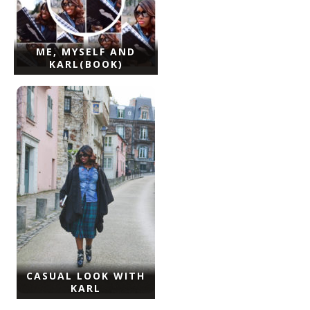
ME, MYSELF AND
KARL(BOOK)
VIDEO
CASUAL LOOK WITH
VIDEO
DU
KARL
VIDEO
DU
JOUR
DU