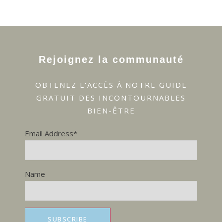
JOUR
:
JOUR
:
CHANEL
:
COCO
SELON
TRAILER
SELON
KARL
OF
KARL
« THE
RETURN »
Rejoignez la communauté
BY
KARL
LAGERFELD
OBTENEZ L'ACCÈS À NOTRE GUIDE
GRATUIT DES INCONTOURNABLES
BIEN-ÊTRE
Email Address*
Name