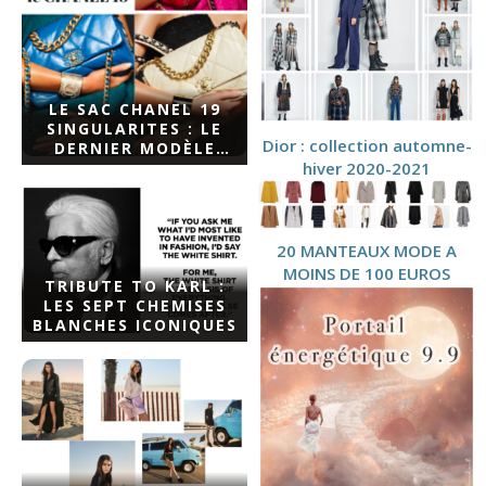
LE SAC CHANEL 19
SINGULARITES : LE
Dior : collection automne-
DERNIER MODÈLE
hiver 2020-2021
2019 IMAGINÉ PAR
KARL LAGERFELD ET
VIRGINIE VIARD
20 MANTEAUX MODE A
MOINS DE 100 EUROS
TRIBUTE TO KARL :
LES SEPT CHEMISES
BLANCHES ICONIQUES